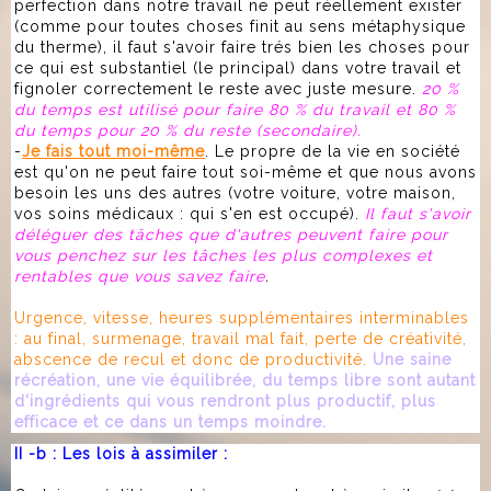
perfection dans notre travail ne peut réellement exister
(comme pour toutes choses finit au sens métaphysique
du therme), il faut s'avoir faire trés bien les choses pour
ce qui est substantiel (le principal) dans votre travail et
fignoler correctement le reste avec juste mesure.
20 %
du temps est utilisé pour faire 80 % du travail et 80 %
du temps pour 20 % du reste (secondaire).
-
Je fais tout moi-même
. Le propre de la vie en société
est qu'on ne peut faire tout soi-même et que nous avons
besoin les uns des autres (votre voiture, votre maison,
vos soins médicaux : qui s'en est occupé).
Il faut s'avoir
déléguer des tâches que d'autres peuvent faire pour
vous penchez sur les tâches les plus complexes et
rentables que vous savez faire
.
Urgence, vitesse, heures supplémentaires interminables
: au final, surmenage, travail mal fait, perte de créativité,
abscence de recul et donc de productivité.
Une saine
récréation, une vie équilibrée, du temps libre sont autant
d'ingrédients qui vous rendront plus productif, plus
efficace et ce dans un temps moindre.
II -b : Les lois à assimiler :